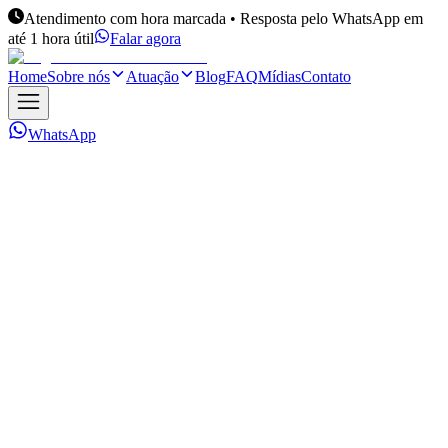
Atendimento com hora marcada • Resposta pelo WhatsApp em
até 1 hora útil
Falar agora
Home
Sobre nós
Atuação
Blog
FAQ
Mídias
Contato
WhatsApp