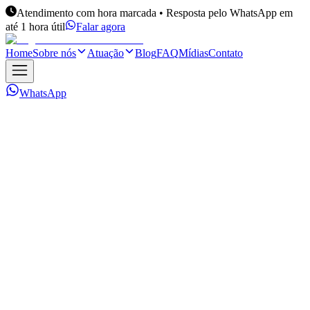
Atendimento com hora marcada • Resposta pelo WhatsApp em
até 1 hora útil
Falar agora
Home
Sobre nós
Atuação
Blog
FAQ
Mídias
Contato
WhatsApp