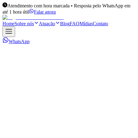
Atendimento com hora marcada • Resposta pelo WhatsApp em
até 1 hora útil
Falar agora
Home
Sobre nós
Atuação
Blog
FAQ
Mídias
Contato
WhatsApp